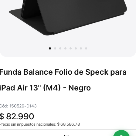
Funda Balance Folio de Speck para
iPad Air 13" (M4) - Negro
Cód: 150526-D143
$
82.990
Precio sin impuestos nacionales:
$
68.586,78