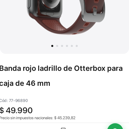
Banda rojo ladrillo de Otterbox para
caja de 46 mm
Cód: 77-96890
$
49.990
Precio sin impuestos nacionales:
$
45.239,82