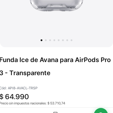
Funda Ice de Avana para AirPods Pro
3 - Transparente
Cód: API8-AVACL-TRSP
$
64.990
Precio sin impuestos nacionales:
$
53.710,74