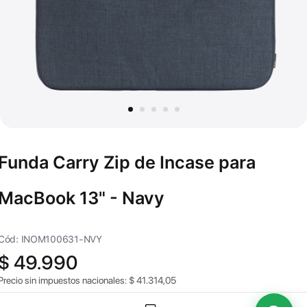
Funda Carry Zip de Incase para
MacBook 13" - Navy
Cód: INOM100631-NVY
$
49.990
Precio sin impuestos nacionales:
$
41.314,05