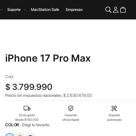
Soporte
MacStation Safe
Empresas
iPhone 17 Pro Max
Cód:
$
3.799.990
Precio sin impuestos nacionales:
$
2.630.479,03
Envío gratis
Garantía
Soporte
desde $150.000
oficial Apple
autorizado
COLOR.
Elegí tu favorito.