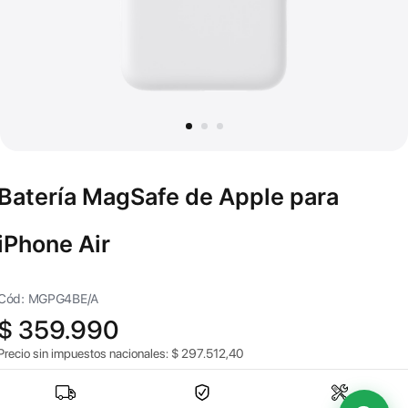
Batería MagSafe de Apple para
iPhone Air
Cód: MGPG4BE/A
$
359.990
Precio sin impuestos nacionales:
$
297.512,40