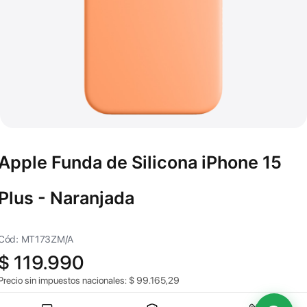
Apple Funda de Silicona iPhone 15
Plus - Naranjada
Cód: MT173ZM/A
$
119.990
Precio sin impuestos nacionales:
$
99.165,29