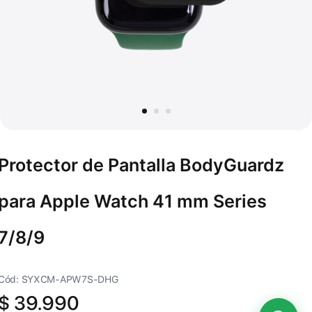
Protector de Pantalla BodyGuardz
para Apple Watch 41 mm Series
7/8/9
Cód: SYXCM-APW7S-DHG
$
39.990