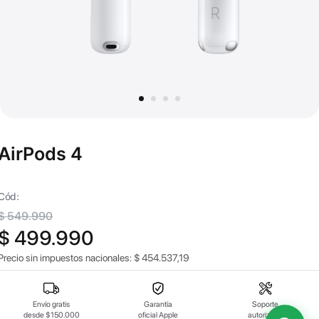
AirPods 4
Cód:
$ 549.990
$ 499.990
Precio sin impuestos nacionales:
$
454.537,19
Envío gratis
Garantía
Soporte
desde $150.000
oficial Apple
autorizado