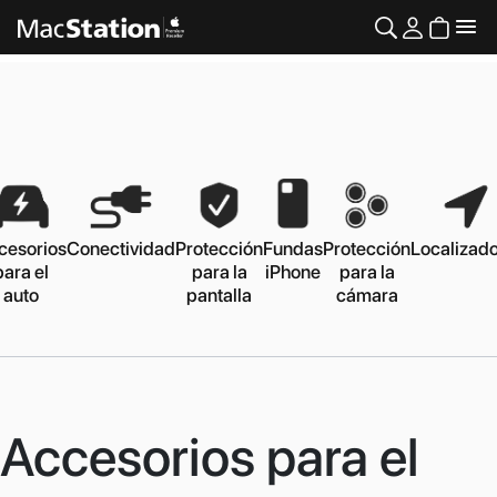
cesorios
Conectividad
Protección
Fundas
Protección
Localizad
para el
para la
iPhone
para la
auto
pantalla
cámara
Accesorios para el