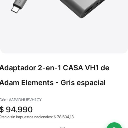
Adaptador 2-en-1 CASA VH1 de
Adam Elements - Gris espacial
Cód: AAPADHUBVH1GY
$
94.990
Precio sin impuestos nacionales:
$
78.504,13