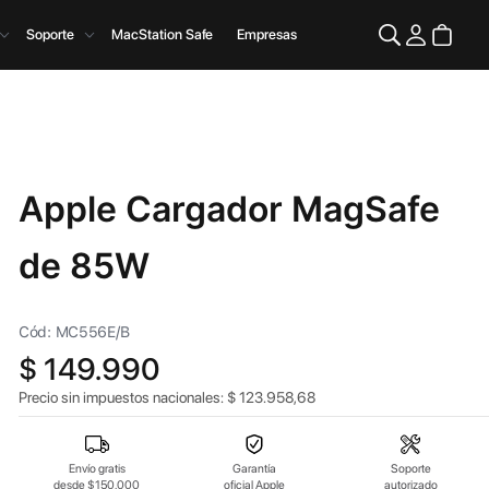
Soporte
MacStation Safe
Empresas
Apple Cargador MagSafe
de 85W
Cód: MC556E/B
$
149.990
Precio sin impuestos nacionales:
$
123.958,68
Envío gratis
Garantía
Soporte
desde $150.000
oficial Apple
autorizado