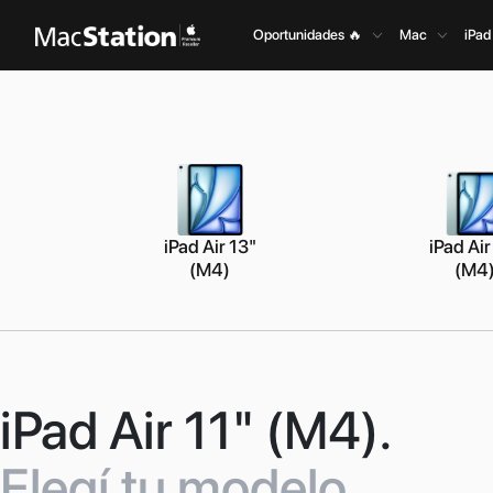
Oportunidades 🔥
Mac
iPad
iPad Air 13"
iPad Air
(M4)
(M4
iPad Air 11" (M4).
Elegí tu modelo.