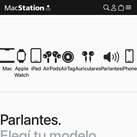
Mac
Apple
iPad
AirPods
AirTag
Auriculares
Parlantes
iPhone
Watch
Parlantes.
Elegí tu modelo.