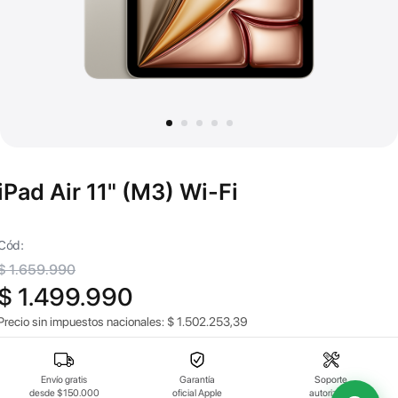
iPad Air 11" (M3) Wi-Fi
Cód:
$ 1.659.990
$ 1.499.990
Precio sin impuestos nacionales:
$
1.502.253,39
Envío gratis
Garantía
Soporte
desde $150.000
oficial Apple
autorizado