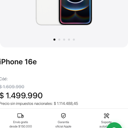
iPhone 16e
Cód:
$ 1.609.990
$ 1.499.990
Precio sin impuestos nacionales:
$
1.114.488,45
Envío gratis
Garantía
Soporte
desde $150.000
oficial Apple
autorizado