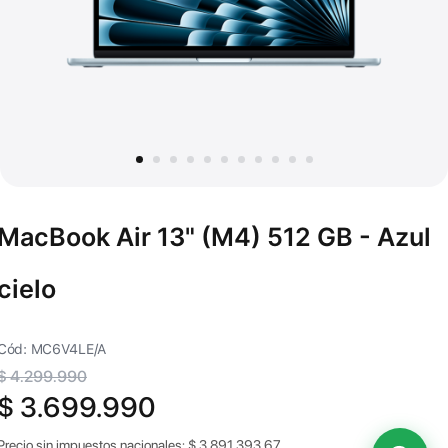
MacBook Air 13" (M4) 512 GB - Azul
cielo
Cód: MC6V4LE/A
$ 4.299.990
$ 3.699.990
Precio sin impuestos nacionales:
$
3.891.393,67