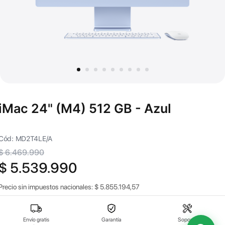
iMac 24" (M4) 512 GB - Azul
Cód: MD2T4LE/A
$ 6.469.990
$ 5.539.990
Precio sin impuestos nacionales:
$
5.855.194,57
Envío gratis
Garantía
Soporte