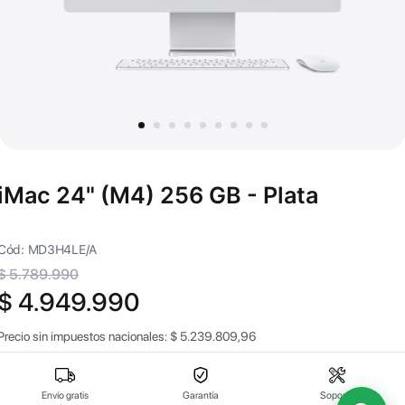
iMac 24" (M4) 256 GB - Plata
Cód: MD3H4LE/A
$ 5.789.990
$ 4.949.990
Precio sin impuestos nacionales:
$
5.239.809,96
Envío gratis
Garantía
Soporte