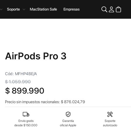
Soporte
MacStation Safe
Empresas
AirPods Pro 3
Cód: MFHP4BE/A
$ 1.059.990
$ 899.990
Precio sin impuestos nacionales:
$
876.024,79
Envío gratis
Garantía
Soporte
desde $150.000
oficial Apple
autorizado