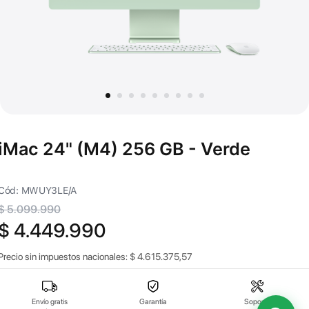
iMac 24" (M4) 256 GB - Verde
Cód: MWUY3LE/A
$ 5.099.990
$ 4.449.990
Precio sin impuestos nacionales:
$
4.615.375,57
Envío gratis
Garantía
Soporte