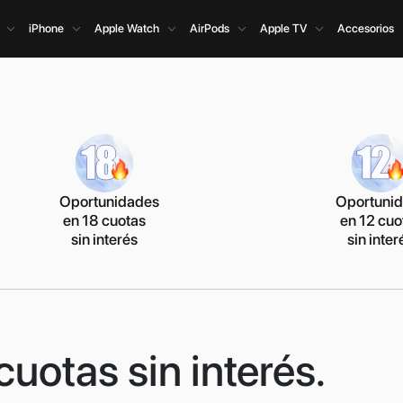
iPhone
Apple Watch
AirPods
Apple TV
Accesorios
Oportunidades
Oportuni
en 18 cuotas
en 12 cuo
sin interés
sin inter
uotas sin interés.