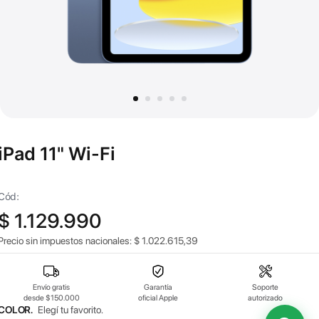
iPad 11" Wi-Fi
Cód:
$
1.129.990
Precio sin impuestos nacionales:
$
1.022.615,39
Envío gratis
Garantía
Soporte
desde $150.000
oficial Apple
autorizado
COLOR.
Elegí tu favorito.