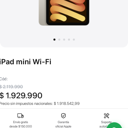
iPad mini Wi-Fi
Cód:
$ 2.119.990
$ 1.929.990
Precio sin impuestos nacionales:
$
1.918.542,99
Envío gratis
Garantía
Soporte
desde $150.000
oficial Apple
autorizado