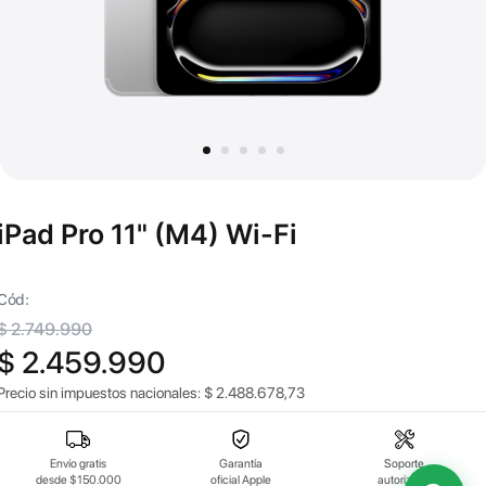
iPad Pro 11" (M4) Wi-Fi
Cód:
$ 2.749.990
$ 2.459.990
Precio sin impuestos nacionales:
$
2.488.678,73
Envío gratis
Garantía
Soporte
desde $150.000
oficial Apple
autorizado