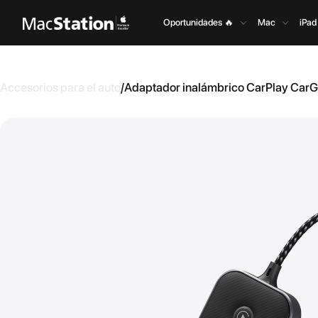
Oportunidades 🔥
Mac
iPad
Accesorios para el auto
/
Adaptador inalámbrico CarPlay CarG