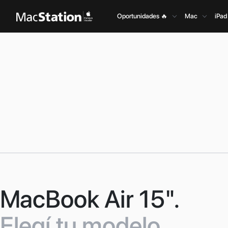
Oportunidades 🔥
Mac
iPad
MacBook Air 15".
Elegí tu modelo.