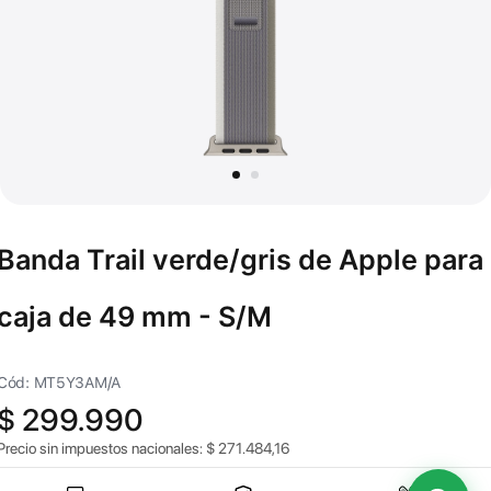
Banda Trail verde/gris de Apple para
caja de 49 mm - S/M
Cód: MT5Y3AM/A
$
299.990
Precio sin impuestos nacionales:
$
271.484,16