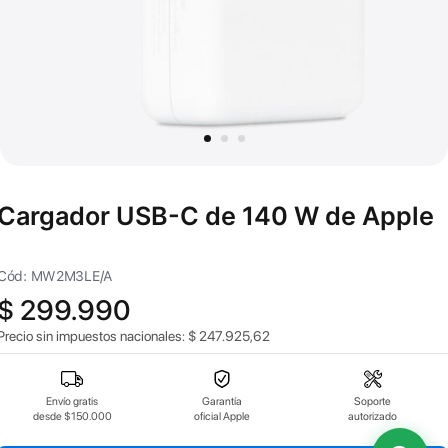
Cargador USB-C de 140 W de Apple
Cód: MW2M3LE/A
$
299.990
Precio sin impuestos nacionales:
$
247.925,62
Envío gratis
Garantía
Soporte
desde $150.000
oficial Apple
autorizado